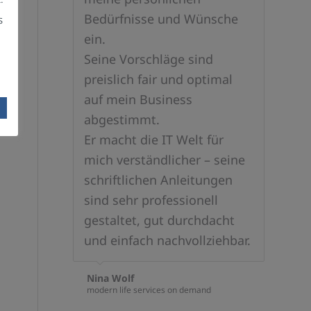
Bedürfnisse und Wünsche
s
ein.
.
Seine Vorschläge sind
preislich fair und optimal
auf mein Business
abgestimmt.
Er macht die IT Welt für
mich verständlicher – seine
schriftlichen Anleitungen
sind sehr professionell
gestaltet, gut durchdacht
und einfach nachvollziehbar.
Nina Wolf
modern life services on demand