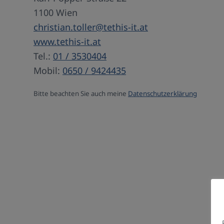
1100 Wien
christian.toller@tethis-it.at
www.tethis-it.at
Tel.:
01 / 3530404
Mobil:
0650 / 9424435
Bitte beachten Sie auch meine
Datenschutzerklärung