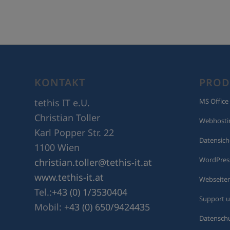
KONTAKT
PROD
MS Office
tethis IT e.U.
Christian Toller
Webhostin
Karl Popper Str. 22
Datensic
1100 Wien
WordPress
christian.toller@tethis-it.at
www.tethis-it.at
Webseite
Tel.:
+43 (0) 1/3530404
Support u
Mobil:
+43 (0) 650/9424435
Datensch