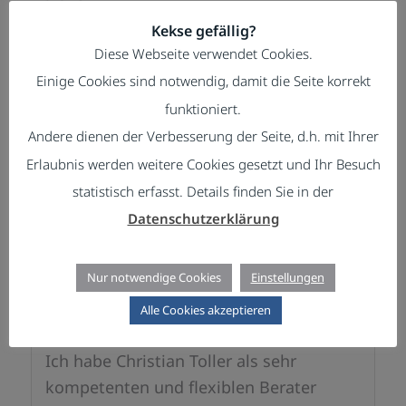
– speichert Versionen
Kekse gefällig?
Diese Webseite verwendet Cookies.
Jetzt unverbindlich testen!
Einige Cookies sind notwendig, damit die Seite korrekt
Zu den Details
funktioniert.
Andere dienen der Verbesserung der Seite, d.h. mit Ihrer
Erlaubnis werden weitere Cookies gesetzt und Ihr Besuch
statistisch erfasst. Details finden Sie in der
Datenschutzerklärung
Nur notwendige Cookies
Einstellungen
KUNDENSTIMMEN
Alle Cookies akzeptieren
Ich habe Christian Toller als sehr
kompetenten und flexiblen Berater