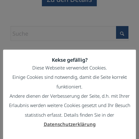
Kekse gefällig?
KUNDENSTIMMEN
Diese Webseite verwendet Cookies.
Einige Cookies sind notwendig, damit die Seite korrekt
Ich habe Christian Toller als sehr
tethis IT zu beauftragen war in unserer
funktioniert.
kompetenten und flexiblen Berater
Situation die allerbeste Entscheidung.
Andere dienen der Verbesserung der Seite, d.h. mit Ihrer
kennengelernt.
Christian war hilfsbereit, schnell,
Erlaubnis werden weitere Cookies gesetzt und Ihr Besuch
Er hört zu und geht auf meine
umsichtig, kreativ und effizient.
statistisch erfasst. Details finden Sie in der
persönlichen Bedürfnisse und Wünsche
Er hat die Herausforderung
Datenschutzerklärung
ein.
angenommen und uns großartig und
Seine Vorschläge sind preislich fair und
erfolgreich unterstützt.