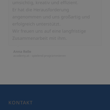
umsichtig, kreativ und effizient.
Er hat die Herausforderung
angenommen und uns großartig und
erfolgreich unterstützt.
Wir freuen uns auf eine langfristige
Zusammenarbeit mit ihm.
Anna Relle
acodemy.at - spielend programmieren
KONTAKT