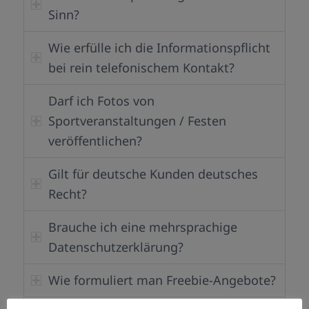
Sinn?
Wie erfülle ich die Informationspflicht
bei rein telefonischem Kontakt?
Darf ich Fotos von
Sportveranstaltungen / Festen
veröffentlichen?
Gilt für deutsche Kunden deutsches
Recht?
Brauche ich eine mehrsprachige
Datenschutzerklärung?
Wie formuliert man Freebie-Angebote?